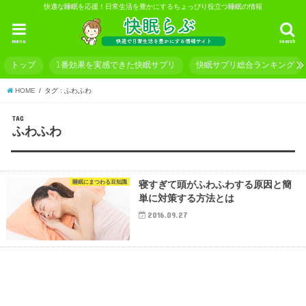
快適な睡眠を応援！日常生活を豊かにするちょっぴり役立つ睡眠の情報
menu
search
トップ
1番効果を実感できた快眠サプリ
快眠サプリ総合ランキング
HOME
タグ : ふわふわ
TAG
ふわふわ
睡眠にまつわる豆知識
寝すぎて頭がふわふわする原因と簡
単に対策する方法とは
2016.09.27