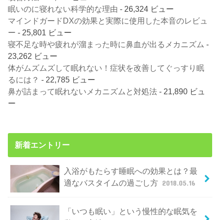
眠いのに寝れない科学的な理由
- 26,324 ビュー
マインドガードDXの効果と実際に使用した本音のレビュ
ー
- 25,801 ビュー
寝不足な時や疲れが溜まった時に鼻血が出るメカニズム
-
23,262 ビュー
体がムズムズして眠れない！症状を改善してぐっすり眠
るには？
- 22,785 ビュー
鼻が詰まって眠れないメカニズムと対処法
- 21,890 ビュ
ー
新着エントリー
入浴がもたらす睡眠への効果とは？最
適なバスタイムの過ごし方
2018.05.16
「いつも眠い」という慢性的な眠気を