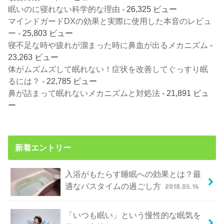
眠いのに寝れない科学的な理由
- 26,325 ビュー
マインドガードDXの効果と実際に使用した本音のレビュ
ー
- 25,803 ビュー
寝不足な時や疲れが溜まった時に鼻血が出るメカニズム
-
23,263 ビュー
体がムズムズして眠れない！症状を改善してぐっすり眠
るには？
- 22,785 ビュー
鼻が詰まって眠れないメカニズムと対処法
- 21,891 ビュ
ー
新着エントリー
入浴がもたらす睡眠への効果とは？最
適なバスタイムの過ごし方
2018.05.16
「いつも眠い」という慢性的な眠気を