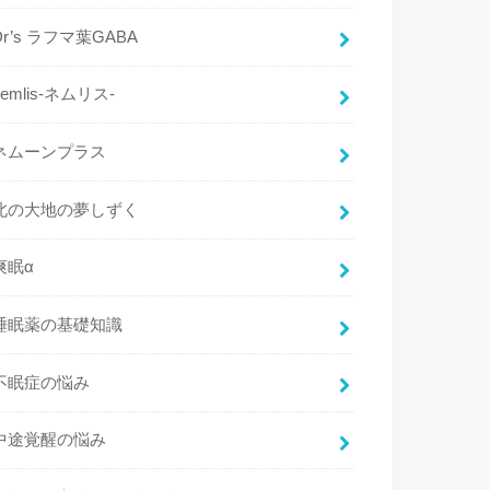
Dr’s ラフマ葉GABA
nemlis-ネムリス-
ネムーンプラス
北の大地の夢しずく
爽眠α
睡眠薬の基礎知識
不眠症の悩み
中途覚醒の悩み