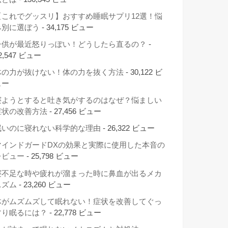
【これでグッスリ】おすすめ睡眠サプリ12選！悩
み別に選ぼう
- 34,175 ビュー
子供が最近怒りっぽい！どうしたら直るの？
-
2,547 ビュー
体の力が抜けない！体の力を抜く方法
- 30,122 ビ
ュー
寝ようとすると吐き気がするのはなぜ？悩ましい
症状の改善方法
- 27,456 ビュー
眠いのに寝れない科学的な理由
- 26,322 ビュー
マインドガードDXの効果と実際に使用した本音の
レビュー
- 25,798 ビュー
寝不足な時や疲れが溜まった時に鼻血が出るメカ
ニズム
- 23,260 ビュー
体がムズムズして眠れない！症状を改善してぐっ
すり眠るには？
- 22,778 ビュー