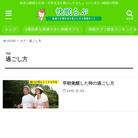
快適な睡眠を応援！日常生活を豊かにするちょっぴり役立つ睡眠の情報
menu
search
トップ
1番効果を実感できた快眠サプリ
快眠サプリ総合ランキング
HOME
タグ : 過ごし方
TAG
過ごし方
眠りの質をよくする方法
早朝覚醒した時の過ごし方
2015.12.06