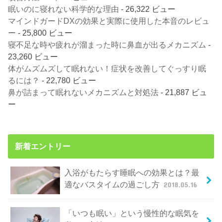
眠いのに寝れない科学的な理由
- 26,322 ビュー
マインドガードDXの効果と実際に使用した本音のレビュ
ー
- 25,800 ビュー
寝不足な時や疲れが溜まった時に鼻血が出るメカニズム
-
23,260 ビュー
体がムズムズして眠れない！症状を改善してぐっすり眠
るには？
- 22,780 ビュー
鼻が詰まって眠れないメカニズムと対処法
- 21,887 ビュ
ー
新着エントリー
入浴がもたらす睡眠への効果とは？最
適なバスタイムの過ごし方
2018.05.16
「いつも眠い」という慢性的な眠気を