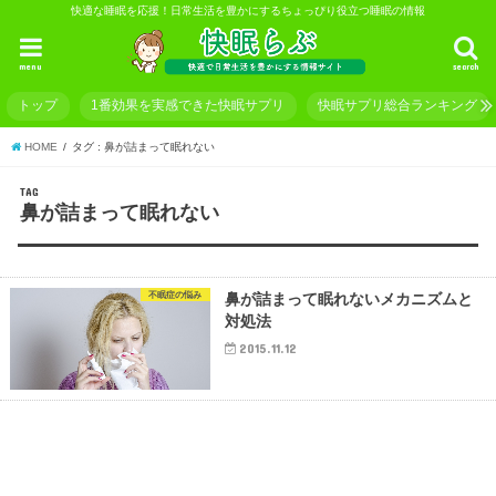
快適な睡眠を応援！日常生活を豊かにするちょっぴり役立つ睡眠の情報
menu
search
トップ
1番効果を実感できた快眠サプリ
快眠サプリ総合ランキング
HOME
タグ : 鼻が詰まって眠れない
TAG
鼻が詰まって眠れない
不眠症の悩み
鼻が詰まって眠れないメカニズムと
対処法
2015.11.12