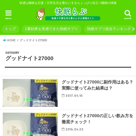
快適な睡眠を応援！日常生活を豊かにするちょっぴり役立つ睡眠の情報
menu
search
トップ
1番効果を実感できた快眠サプリ
快眠サプリ総合ランキング
HOME
グッドナイト27000
CATEGORY
グッドナイト27000
グッドナイト27000
グッドナイト27000に副作用はある？
実際に使ってみた結果は？
2017.04.10
グッドナイト27000
グッドナイト27000の正しい飲み方を
徹底チェック！
2016.04.22