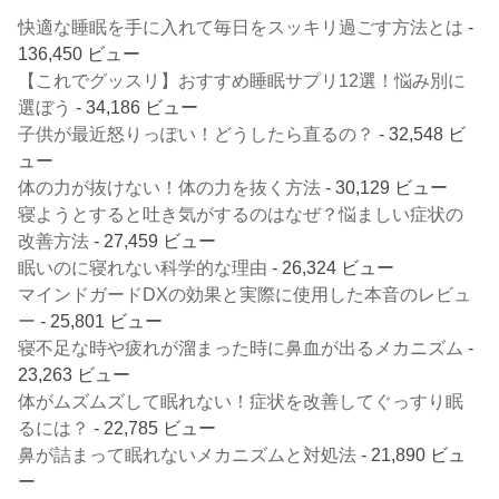
快適な睡眠を手に入れて毎日をスッキリ過ごす方法とは
-
136,450 ビュー
【これでグッスリ】おすすめ睡眠サプリ12選！悩み別に
選ぼう
- 34,186 ビュー
子供が最近怒りっぽい！どうしたら直るの？
- 32,548 ビ
ュー
体の力が抜けない！体の力を抜く方法
- 30,129 ビュー
寝ようとすると吐き気がするのはなぜ？悩ましい症状の
改善方法
- 27,459 ビュー
眠いのに寝れない科学的な理由
- 26,324 ビュー
マインドガードDXの効果と実際に使用した本音のレビュ
ー
- 25,801 ビュー
寝不足な時や疲れが溜まった時に鼻血が出るメカニズム
-
23,263 ビュー
体がムズムズして眠れない！症状を改善してぐっすり眠
るには？
- 22,785 ビュー
鼻が詰まって眠れないメカニズムと対処法
- 21,890 ビュ
ー