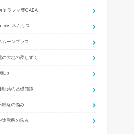
Dr’s ラフマ葉GABA
nemlis-ネムリス-
ネムーンプラス
北の大地の夢しずく
爽眠α
睡眠薬の基礎知識
不眠症の悩み
中途覚醒の悩み