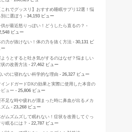
【これでグッスリ】おすすめ睡眠サプリ12選！悩
み別に選ぼう
- 34,193 ビュー
子供が最近怒りっぽい！どうしたら直るの？
-
2,548 ビュー
体の力が抜けない！体の力を抜く方法
- 30,131 ビ
ュー
寝ようとすると吐き気がするのはなぜ？悩ましい
症状の改善方法
- 27,462 ビュー
眠いのに寝れない科学的な理由
- 26,327 ビュー
マインドガードDXの効果と実際に使用した本音の
レビュー
- 25,806 ビュー
寝不足な時や疲れが溜まった時に鼻血が出るメカ
ニズム
- 23,268 ビュー
体がムズムズして眠れない！症状を改善してぐっ
すり眠るには？
- 22,787 ビュー