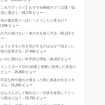
【これでグッスリ】おすすめ睡眠サプリ12選！悩
み別に選ぼう
- 34,176 ビュー
子供が最近怒りっぽい！どうしたら直るの？
-
2,548 ビュー
体の力が抜けない！体の力を抜く方法
- 30,123 ビ
ュー
寝ようとすると吐き気がするのはなぜ？悩ましい
症状の改善方法
- 27,456 ビュー
眠いのに寝れない科学的な理由
- 26,322 ビュー
マインドガードDXの効果と実際に使用した本音の
レビュー
- 25,800 ビュー
寝不足な時や疲れが溜まった時に鼻血が出るメカ
ニズム
- 23,260 ビュー
体がムズムズして眠れない！症状を改善してぐっ
すり眠るには？
- 22,781 ビュー