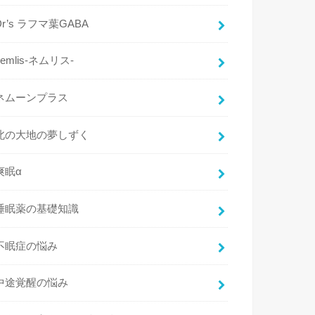
Dr’s ラフマ葉GABA
nemlis-ネムリス-
ネムーンプラス
北の大地の夢しずく
爽眠α
睡眠薬の基礎知識
不眠症の悩み
中途覚醒の悩み