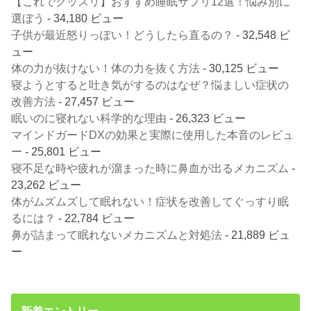
【これでグッスリ】おすすめ睡眠サプリ12選！悩み別に
選ぼう
- 34,180 ビュー
子供が最近怒りっぽい！どうしたら直るの？
- 32,548 ビ
ュー
体の力が抜けない！体の力を抜く方法
- 30,125 ビュー
寝ようとすると吐き気がするのはなぜ？悩ましい症状の
改善方法
- 27,457 ビュー
眠いのに寝れない科学的な理由
- 26,323 ビュー
マインドガードDXの効果と実際に使用した本音のレビュ
ー
- 25,801 ビュー
寝不足な時や疲れが溜まった時に鼻血が出るメカニズム
-
23,262 ビュー
体がムズムズして眠れない！症状を改善してぐっすり眠
るには？
- 22,784 ビュー
鼻が詰まって眠れないメカニズムと対処法
- 21,889 ビュ
ー
新着エントリー