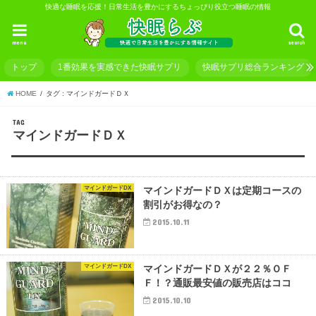
快適な睡眠を応援！日常生活を豊かにするちょっぴり役立つ睡眠の情報
menu
search
トップ
1番効果を実感できた快眠サプリ
快眠サプリ総合ランキング
HOME
タグ : マインドガードＤＸ
TAG
マインドガードＤＸ
マインドガードDX
マインドガードＤＸは定期コースの
割引がお得なの？
2015.10.11
マインドガードDX
マインドガードＤＸが２２％ＯＦ
Ｆ！？通販最安値の販売店はココ
2015.10.10