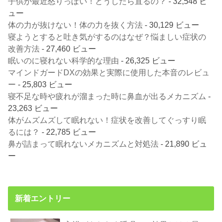
子供が最近怒りっぽい！どうしたら直るの？
- 32,548 ビ
ュー
体の力が抜けない！体の力を抜く方法
- 30,129 ビュー
寝ようとすると吐き気がするのはなぜ？悩ましい症状の
改善方法
- 27,460 ビュー
眠いのに寝れない科学的な理由
- 26,325 ビュー
マインドガードDXの効果と実際に使用した本音のレビュ
ー
- 25,803 ビュー
寝不足な時や疲れが溜まった時に鼻血が出るメカニズム
-
23,263 ビュー
体がムズムズして眠れない！症状を改善してぐっすり眠
るには？
- 22,785 ビュー
鼻が詰まって眠れないメカニズムと対処法
- 21,890 ビュ
ー
新着エントリー