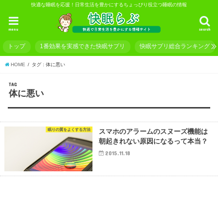
快適な睡眠を応援！日常生活を豊かにするちょっぴり役立つ睡眠の情報
menu
search
トップ
1番効果を実感できた快眠サプリ
快眠サプリ総合ランキング
HOME
タグ : 体に悪い
TAG
体に悪い
眠りの質をよくする方法
スマホのアラームのスヌーズ機能は
朝起きれない原因になるって本当？
2015.11.18