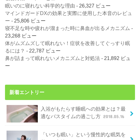
眠いのに寝れない科学的な理由
- 26,327 ビュー
マインドガードDXの効果と実際に使用した本音のレビュ
ー
- 25,806 ビュー
寝不足な時や疲れが溜まった時に鼻血が出るメカニズム
-
23,268 ビュー
体がムズムズして眠れない！症状を改善してぐっすり眠
るには？
- 22,787 ビュー
鼻が詰まって眠れないメカニズムと対処法
- 21,892 ビュ
ー
新着エントリー
入浴がもたらす睡眠への効果とは？最
適なバスタイムの過ごし方
2018.05.16
「いつも眠い」という慢性的な眠気を