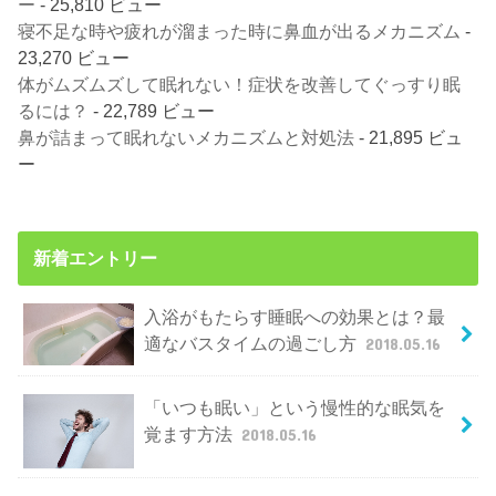
ー
- 25,810 ビュー
寝不足な時や疲れが溜まった時に鼻血が出るメカニズム
-
23,270 ビュー
体がムズムズして眠れない！症状を改善してぐっすり眠
るには？
- 22,789 ビュー
鼻が詰まって眠れないメカニズムと対処法
- 21,895 ビュ
ー
新着エントリー
入浴がもたらす睡眠への効果とは？最
適なバスタイムの過ごし方
2018.05.16
「いつも眠い」という慢性的な眠気を
覚ます方法
2018.05.16