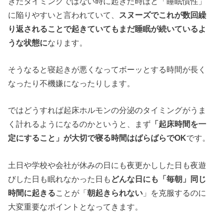
きたタイミングではない時に起きた時ほど「睡眠慣性」
に陥りやすいと言われていて、
スヌーズ
でこれが数回繰
り返されることで起きていてもまだ睡眠が続いているよ
うな状態に
なります。
そうなると寝起きが悪くなってボーッとする時間が長く
なったり不機嫌になったりします。
ではどうすれば起床ホルモンの分泌のタイミングがうま
く計れるようになるのかというと、まず
「起床時間を一
定にすること」が大切で寝る時間はばらばらでOK
です。
土日や学校や会社が休みの日にも夜更かしした日も夜遊
びした日も眠れなかった日も
どんな日にも「毎朝」同じ
時間に起きる
ことが「
朝起きられない
」を克服するのに
大変重要なポイントとなってきます。