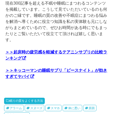
現在300記事を超える不眠や睡眠にまつわるコンテンツ
を掲載しています。こうして見ていただいているのも何
かのご縁です。睡眠の質の改善や不眠症にまつわる悩み
を解消へ導くために役立つ知識を私の実体験も元にしな
がらまとめているので、ぜひお時間がある時にでもまっ
たりとご覧いただいて役立てて頂ければ嬉しく思いま
す。
＞＞起床時の疲労感を軽減するテアニンサプリの比較ラ
ンキング
＞＞キッコーマンの睡眠サプリ「ピースナイト」が効き
すぎてヤバイ
眠りの質をよくする方法
アラーム
スヌーズ
スマホ
体に悪い
原因