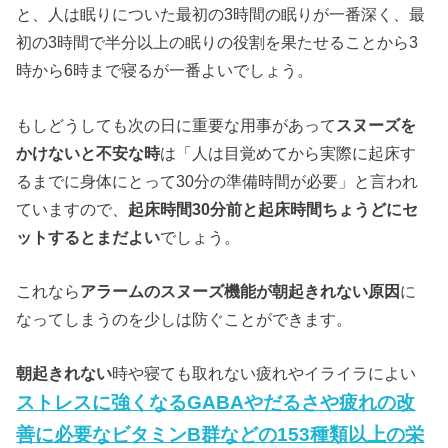
と、人は眠りについた最初の3時間の眠りが一番深く、最
初の3時間で半分以上の眠りの役割を果たせることから3
時から6時まで寝るが一番よいでしょう。
もしどうしても次の日に重要な用事があって
スヌーズ
を
かけないと不安な時
は「人は目覚めてから実際に起床す
るまでに身体にとって30分の準備時間が必要」と言われ
ていますので、
起床時間30分前と起床時間ちょうどにセ
ットするとまだよい
でしょう。
これなら
アラーム
の
スヌーズ
機能が
朝起きれない
原因
に
なってしまうのを少しは防ぐことができます。
朝起きれない
時や寝ても取れない疲れやイライラによい
ストレスに強くなるGABAやだるさや疲れの改
善に必要なビタミンB群などの153種類以上の栄