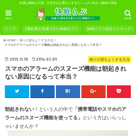
快適な睡眠を応援！日常生活を豊かにするちょっぴり役立つ睡眠の情報
menu
search
トップ
1番効果を実感できた快眠サプリ
快眠サプリ総合ランキング
HOME
眠りの質をよくする方法
スマホのアラームのスヌーズ機能は朝起きれない原因になるって本当？
2015.11.18
2016.03.09
眠りの質をよくする方法
スマホのアラームのスヌーズ機能は朝起きれ
ない原因になるって本当？
朝起きれない
！という人の中で
「携帯電話や
スマホ
の
ア
ラーム
の
スヌーズ
機能を使ってる」
という方はいらっし
ゃいませんか？