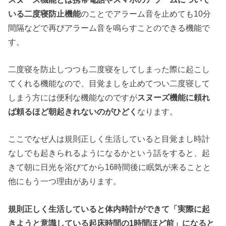
いる二度寝防止機能
のことでアラーム音を止めても10分
間隔などで再びアラーム音を鳴らすことのできる機能で
す。
二度寝を防止しつつも二度寝をしてしまった際に起こし
てくれる機能なので、目覚ましを止めてつい二度寝して
しまう方には便利な機能なのですが
スヌーズ機能に頼れ
ば頼るほど
朝起きれない
のがひどく
なります。
ここでなぜ人は規則正しく生活していると目覚まし時計
なしでも起きられるようになるかという話をすると、起
きて朝に日光を浴びてから16時間後に眠気が来ることと
他にもう一つ理由があります。
規則正しく生活していると体内時計ができて「実際に起
きようと意識している起床時間の1時間ほど前」になると