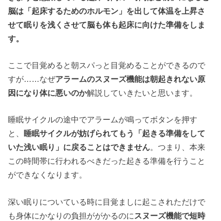
脳は「起床するためのホルモン」を出して体温を上昇さ
せて眠りを浅くさせて脳も体も起床に向けた準備をしま
す。
ここで目覚めると朝スパっと目覚めることができるので
すが……なぜ
アラーム
の
スヌーズ
機能は
朝起きれない
原
因
になり
体に悪い
のか
解説していきたいと思います。
睡眠サイクルの途中でアラームが鳴ってボタンを押す
と、
睡眠サイクルが妨げられてもう「起きる準備をして
いた浅い眠り」に戻ることはできません
。つまり、本来
この時間帯に行われるべきだった起きる準備を行うこと
ができなくなります。
深い眠りについている時に目覚ましに起こされただけで
も身体にかなりの負担ががかるのに
スヌーズ機能で短時