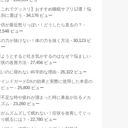
【これでグッスリ】おすすめ睡眠サプリ12選！悩
み別に選ぼう
- 34,176 ビュー
子供が最近怒りっぽい！どうしたら直るの？
-
2,548 ビュー
体の力が抜けない！体の力を抜く方法
- 30,123 ビ
ュー
寝ようとすると吐き気がするのはなぜ？悩ましい
症状の改善方法
- 27,456 ビュー
眠いのに寝れない科学的な理由
- 26,322 ビュー
マインドガードDXの効果と実際に使用した本音の
レビュー
- 25,800 ビュー
寝不足な時や疲れが溜まった時に鼻血が出るメカ
ニズム
- 23,260 ビュー
体がムズムズして眠れない！症状を改善してぐっ
すり眠るには？
- 22,780 ビュー