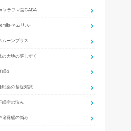
Dr’s ラフマ葉GABA
nemlis-ネムリス-
ネムーンプラス
北の大地の夢しずく
爽眠α
睡眠薬の基礎知識
不眠症の悩み
中途覚醒の悩み