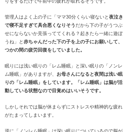
りをするだけで午前中の疲れが取れるそうです。
管理人はよく上の子に「ママ30分くらい寝ないと
夜泣き
で
寝不足
すぎて具合悪くなりそう
だから下の子がうつぶ
せにならないか見張っててくれる？起きたら一緒に遊ぼ
うね」と
赤ちゃん
だった下の子を上の子にお願いして、
つかの間の疲労回復をしていました。
眠りには浅い眠りの「レム睡眠」と深い眠りの「ノンレ
ム睡眠」がありますが、
お母さんになると夜間は浅い眠
りの「レム睡眠」をしています。「レム睡眠」は脳が活
動している状態なので目覚めはいいそうです。
しかしそれでは脳が休まらずにストレスや精神的な疲れ
がたまってしまいます。
逆に「ノンレム睡眠」は深い眠りについているので脳が