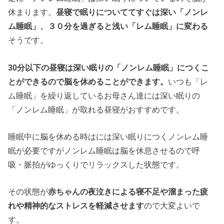
休まります。
昼寝で眠りについててすぐは深い「ノンレ
ム睡眠」、３０分を過ぎると浅い「レム睡眠」に変わる
そうです。
30分以下の昼寝は深い眠りの「ノンレム睡眠」につくこ
とができるので脳を休めることができます。
いつも「レ
ム睡眠」を繰り返しているお母さん達には深い眠りの
「ノンレム睡眠」が取れる昼寝がおすすめです。
睡眠中に脳を休める時はには深い眠りにつくノンレム睡
眠が必要ですがノンレム睡眠は脳を休息させるので呼
吸・脈拍がゆっくりでリラックスした状態です。
その状態が
赤ちゃん
の
夜泣き
による
寝不足
や溜まった疲
れや精神的なストレスを軽減させます
ので大変よいで
す。