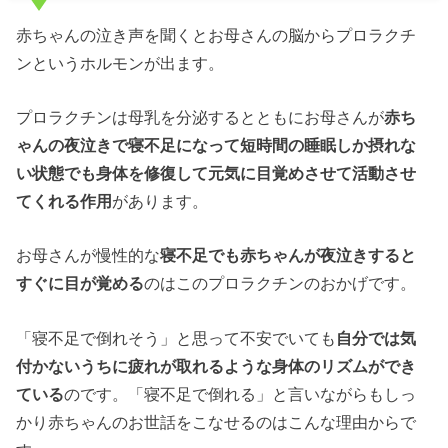
赤ちゃんの泣き声を聞くとお母さんの脳からプロラクチ
ンというホルモンが出ます。
プロラクチンは母乳を分泌するとともにお母さんが
赤ち
ゃん
の
夜泣き
で
寝不足
になって短時間の睡眠しか摂れな
い状態でも身体を修復して元気に目覚めさせて活動させ
てくれる作用
があります。
お母さんが慢性的な
寝不足
でも
赤ちゃん
が
夜泣き
すると
すぐに目が覚める
のはこのプロラクチンのおかげです。
「寝不足で倒れそう」と思って不安でいても
自分では気
付かないうちに疲れが取れるような身体のリズムができ
ている
のです。「寝不足で倒れる」と言いながらもしっ
かり赤ちゃんのお世話をこなせるのはこんな理由からで