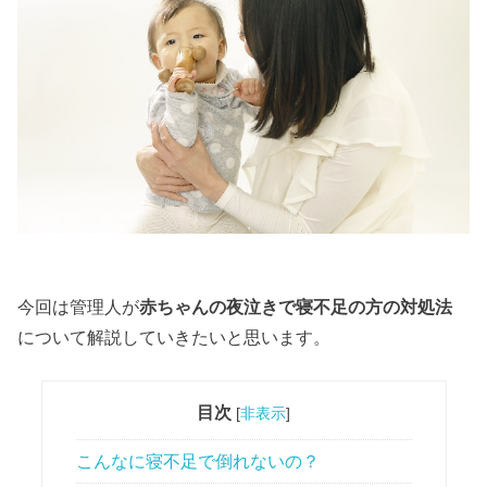
今回は管理人が
赤ちゃん
の
夜泣き
で
寝不足
の方の対処法
について解説していきたいと思います。
目次
[
非表示
]
こんなに寝不足で倒れないの？