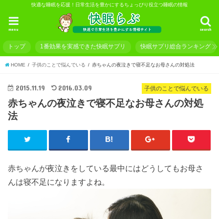
快適な睡眠を応援！日常生活を豊かにするちょっぴり役立つ睡眠の情報
menu
search
トップ
1番効果を実感できた快眠サプリ
快眠サプリ総合ランキング
HOME
子供のことで悩んでいる
赤ちゃんの夜泣きで寝不足なお母さんの対処法
2015.11.19
2016.03.09
子供のことで悩んでいる
赤ちゃんの夜泣きで寝不足なお母さんの対処
法
赤ちゃんが夜泣きをしている最中にはどうしてもお母さ
んは寝不足になりますよね。