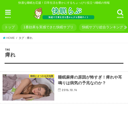
快適な睡眠を応援！日常生活を豊かにするちょっぴり役立つ睡眠の情報
menu
search
トップ
1番効果を実感できた快眠サプリ
快眠サプリ総合ランキング
HOME
タグ : 痺れ
TAG
痺れ
睡眠にまつわる豆知識
睡眠麻痺の原因が怖すぎ！痺れや耳
鳴りは病気の予兆なのか？
2016.10.14