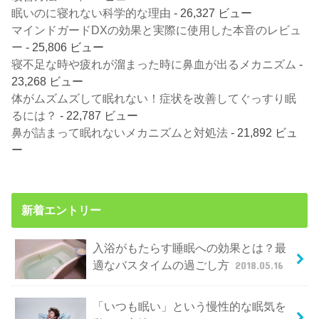
眠いのに寝れない科学的な理由
- 26,327 ビュー
マインドガードDXの効果と実際に使用した本音のレビュ
ー
- 25,806 ビュー
寝不足な時や疲れが溜まった時に鼻血が出るメカニズム
-
23,268 ビュー
体がムズムズして眠れない！症状を改善してぐっすり眠
るには？
- 22,787 ビュー
鼻が詰まって眠れないメカニズムと対処法
- 21,892 ビュ
ー
新着エントリー
入浴がもたらす睡眠への効果とは？最
適なバスタイムの過ごし方
2018.05.16
「いつも眠い」という慢性的な眠気を