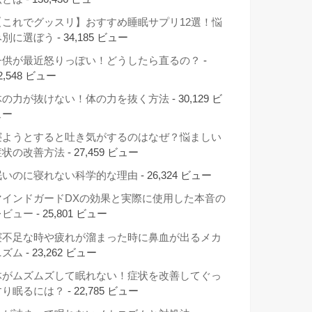
【これでグッスリ】おすすめ睡眠サプリ12選！悩
み別に選ぼう
- 34,185 ビュー
子供が最近怒りっぽい！どうしたら直るの？
-
2,548 ビュー
体の力が抜けない！体の力を抜く方法
- 30,129 ビ
ュー
寝ようとすると吐き気がするのはなぜ？悩ましい
症状の改善方法
- 27,459 ビュー
眠いのに寝れない科学的な理由
- 26,324 ビュー
マインドガードDXの効果と実際に使用した本音の
レビュー
- 25,801 ビュー
寝不足な時や疲れが溜まった時に鼻血が出るメカ
ニズム
- 23,262 ビュー
体がムズムズして眠れない！症状を改善してぐっ
すり眠るには？
- 22,785 ビュー