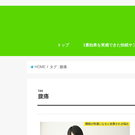
トップ
1番効果を実感できた快眠サ
HOME
タグ : 腹痛
TAG
腹痛
睡眠が快適になると改善される悩み