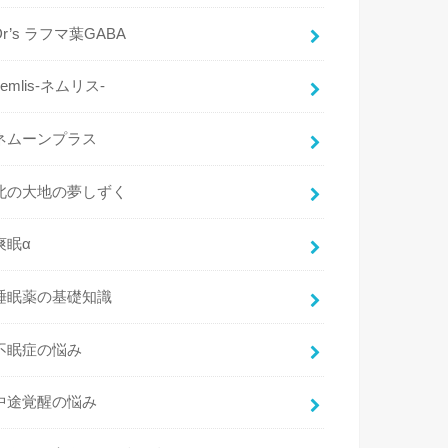
Dr’s ラフマ葉GABA
nemlis-ネムリス-
ネムーンプラス
北の大地の夢しずく
爽眠α
睡眠薬の基礎知識
不眠症の悩み
中途覚醒の悩み