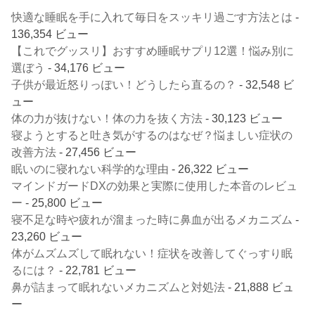
快適な睡眠を手に入れて毎日をスッキリ過ごす方法とは
-
136,354 ビュー
【これでグッスリ】おすすめ睡眠サプリ12選！悩み別に
選ぼう
- 34,176 ビュー
子供が最近怒りっぽい！どうしたら直るの？
- 32,548 ビ
ュー
体の力が抜けない！体の力を抜く方法
- 30,123 ビュー
寝ようとすると吐き気がするのはなぜ？悩ましい症状の
改善方法
- 27,456 ビュー
眠いのに寝れない科学的な理由
- 26,322 ビュー
マインドガードDXの効果と実際に使用した本音のレビュ
ー
- 25,800 ビュー
寝不足な時や疲れが溜まった時に鼻血が出るメカニズム
-
23,260 ビュー
体がムズムズして眠れない！症状を改善してぐっすり眠
るには？
- 22,781 ビュー
鼻が詰まって眠れないメカニズムと対処法
- 21,888 ビュ
ー