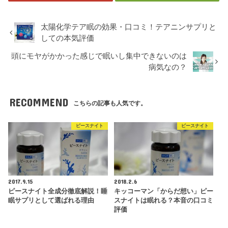
太陽化学テア眠の効果・口コミ！テアニンサプリと
しての本気評価
頭にモヤがかかった感じで眠いし集中できないのは
病気なの？
RECOMMEND
こちらの記事も人気です。
ピースナイト
ピースナイト
2017.9.15
2018.2.6
ピースナイト全成分徹底解説！睡
キッコーマン「からだ想い」ピー
眠サプリとして選ばれる理由
スナイトは眠れる？本音の口コミ
評価