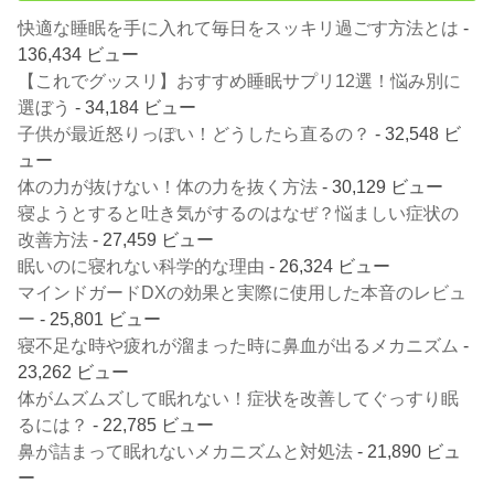
快適な睡眠を手に入れて毎日をスッキリ過ごす方法とは
-
136,434 ビュー
【これでグッスリ】おすすめ睡眠サプリ12選！悩み別に
選ぼう
- 34,184 ビュー
子供が最近怒りっぽい！どうしたら直るの？
- 32,548 ビ
ュー
体の力が抜けない！体の力を抜く方法
- 30,129 ビュー
寝ようとすると吐き気がするのはなぜ？悩ましい症状の
改善方法
- 27,459 ビュー
眠いのに寝れない科学的な理由
- 26,324 ビュー
マインドガードDXの効果と実際に使用した本音のレビュ
ー
- 25,801 ビュー
寝不足な時や疲れが溜まった時に鼻血が出るメカニズム
-
23,262 ビュー
体がムズムズして眠れない！症状を改善してぐっすり眠
るには？
- 22,785 ビュー
鼻が詰まって眠れないメカニズムと対処法
- 21,890 ビュ
ー