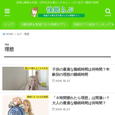
快適な睡眠を応援！日常生活を豊かにするちょっぴり役立つ睡眠の情報
menu
search
トップ
1番効果を実感できた快眠サプリ
快眠サプリ総合ランキング
HOME
タグ : 理想
TAG
理想
眠りの質をよくする方法
子供の最適な睡眠時間は何時間？年
齢別の理想の睡眠時間
2015.10.27
睡眠にまつわる豆知識
「８時間寝れたら理想」は間違い？
大人の最適な睡眠時間は何時間？
2015.10.27