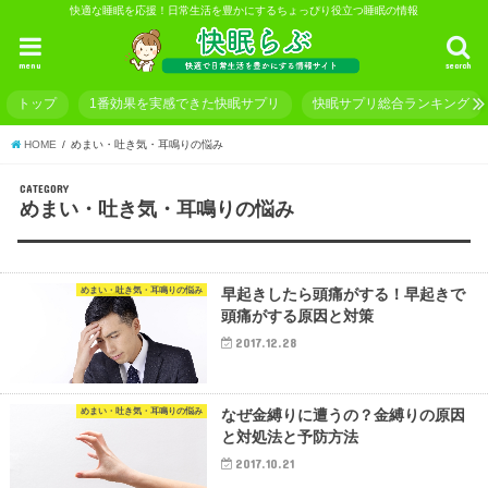
快適な睡眠を応援！日常生活を豊かにするちょっぴり役立つ睡眠の情報
menu
search
トップ
1番効果を実感できた快眠サプリ
快眠サプリ総合ランキング
HOME
めまい・吐き気・耳鳴りの悩み
CATEGORY
めまい・吐き気・耳鳴りの悩み
めまい・吐き気・耳鳴りの悩み
早起きしたら頭痛がする！早起きで
頭痛がする原因と対策
2017.12.28
めまい・吐き気・耳鳴りの悩み
なぜ金縛りに遭うの？金縛りの原因
と対処法と予防方法
2017.10.21