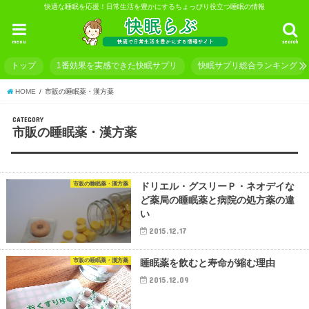
快適な睡眠を応援！日常生活を豊かにするちょっぴり役立つ睡眠の情報
menu
search
トップ
1番効果を実感できた快眠サプリ
快眠サプリ総合ランキング
HOME
市販の睡眠薬・漢方薬
CATEGORY
市販の睡眠薬・漢方薬
市販の睡眠薬・漢方薬
ドリエル・グスリーＰ・ネオデイな
ど薬局の睡眠薬と病院の処方薬の違
い
2015.12.17
市販の睡眠薬・漢方薬
睡眠薬を飲むと寿命が縮む理由
2015.12.09