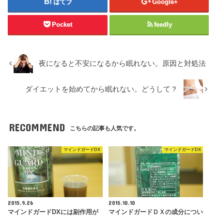
はてブ
Google+
Pocket
feedly
夜になると不安になるから眠れない。原因と対処法
ダイエットを始めてから眠れない。どうして？
RECOMMEND
こちらの記事も人気です。
マインドガードDX
マインドガードDX
2015.9.26
2015.10.10
マインドガードDXには副作用が
マインドガードＤＸの成分につい