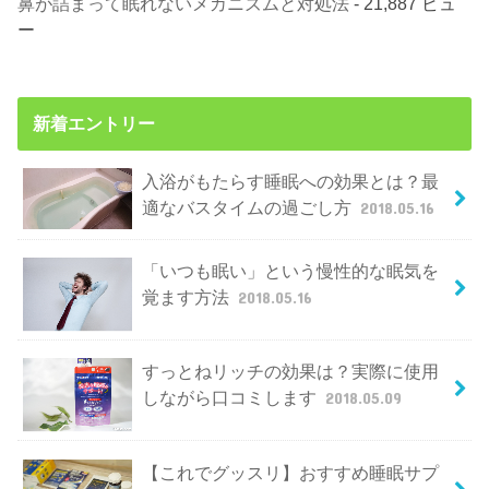
鼻が詰まって眠れないメカニズムと対処法
- 21,887 ビュ
ー
新着エントリー
入浴がもたらす睡眠への効果とは？最
適なバスタイムの過ごし方
2018.05.16
「いつも眠い」という慢性的な眠気を
覚ます方法
2018.05.16
すっとねリッチの効果は？実際に使用
しながら口コミします
2018.05.09
【これでグッスリ】おすすめ睡眠サプ