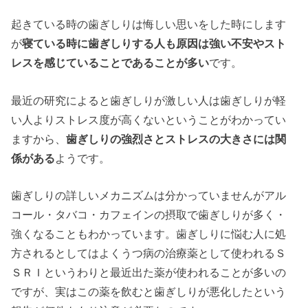
起きている時の歯ぎしりは悔しい思いをした時にします
が
寝ている時に
歯ぎしり
する人も
原因
は強い不安やスト
レスを感じていることであることが多い
です。
最近の研究によると歯ぎしりが激しい人は歯ぎしりが軽
い人よりストレス度が高くないということがわかってい
ますから、
歯ぎしり
の強烈さとストレスの大きさには関
係がある
ようです。
歯ぎしりの詳しいメカニズムは分かっていませんがアル
コール・タバコ・カフェインの摂取で歯ぎしりが多く・
強くなることもわかっています。歯ぎしりに悩む人に処
方されるとしてはよくうつ病の治療薬として使われるＳ
ＳＲＩというわりと最近出た薬が使われることが多いの
ですが、実はこの薬を飲むと歯ぎしりが悪化したという