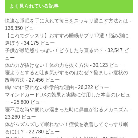
よく見られている記事
快適な睡眠を手に入れて毎日をスッキリ過ごす方法とは
-
136,350 ビュー
【これでグッスリ】おすすめ睡眠サプリ12選！悩み別に
選ぼう
- 34,175 ビュー
子供が最近怒りっぽい！どうしたら直るの？
- 32,547 ビ
ュー
体の力が抜けない！体の力を抜く方法
- 30,123 ビュー
寝ようとすると吐き気がするのはなぜ？悩ましい症状の
改善方法
- 27,456 ビュー
眠いのに寝れない科学的な理由
- 26,322 ビュー
マインドガードDXの効果と実際に使用した本音のレビュ
ー
- 25,800 ビュー
寝不足な時や疲れが溜まった時に鼻血が出るメカニズム
-
23,260 ビュー
体がムズムズして眠れない！症状を改善してぐっすり眠
るには？
- 22,780 ビュー