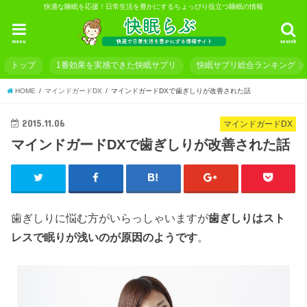
快適な睡眠を応援！日常生活を豊かにするちょっぴり役立つ睡眠の情報
menu
search
トップ
1番効果を実感できた快眠サプリ
快眠サプリ総合ランキング
HOME
マインドガードDX
マインドガードDXで歯ぎしりが改善された話
2015.11.06
マインドガードDX
マインドガードDXで歯ぎしりが改善された話
歯ぎしりに悩む方がいらっしゃいますが
歯ぎしり
はスト
レスで眠りが浅いのが原因のようです
。