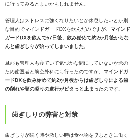
に行ってみるとよいかもしれません。
管理人はストレスに強くなりたいとか休息したいとか別
な目的でマインドガードDXを飲んだのですが、
マインド
ガードDX
を飲んで57日後、飲み始めて約2か月後からな
んと歯ぎしりが治ってしまいました
。
旦那も管理人も寝ていて気づかな間にしていないか念の
ため歯医者と航空外科にも行ったのですが、
マインドガ
ードDX
を飲み始めて約2か月後からは歯ぎしりによる歯
の削れや顎の凝りの進行がピタっと止まった
のです。
歯ぎしりの弊害と対策
歯ぎしりが続く時や激しい時は食べ物を咬むときに働く