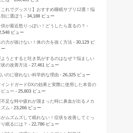
【これでグッスリ】おすすめ睡眠サプリ12選！悩
み別に選ぼう
- 34,188 ビュー
子供が最近怒りっぽい！どうしたら直るの？
-
2,548 ビュー
体の力が抜けない！体の力を抜く方法
- 30,129 ビ
ュー
寝ようとすると吐き気がするのはなぜ？悩ましい
症状の改善方法
- 27,461 ビュー
眠いのに寝れない科学的な理由
- 26,325 ビュー
マインドガードDXの効果と実際に使用した本音の
レビュー
- 25,803 ビュー
寝不足な時や疲れが溜まった時に鼻血が出るメカ
ニズム
- 23,266 ビュー
体がムズムズして眠れない！症状を改善してぐっ
すり眠るには？
- 22,786 ビュー