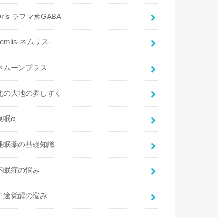
Dr’s ラフマ葉GABA
nemlis-ネムリス-
ネムーンプラス
北の大地の夢しずく
爽眠α
睡眠薬の基礎知識
不眠症の悩み
中途覚醒の悩み