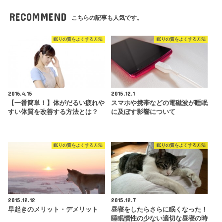
RECOMMEND
こちらの記事も人気です。
眠りの質をよくする方法
眠りの質をよくする方法
2016.4.15
2015.12.1
【一番簡単！】体がだるい疲れや
スマホや携帯などの電磁波が睡眠
すい体質を改善する方法とは？
に及ぼす影響について
眠りの質をよくする方法
眠りの質をよくする方法
2015.12.12
2015.12.7
早起きのメリット・デメリット
昼寝をしたらさらに眠くなった！
睡眠慣性の少ない適切な昼寝の時