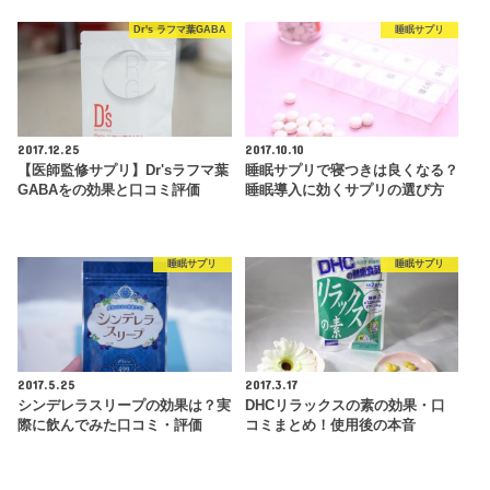
Dr's ラフマ葉GABA
睡眠サプリ
2017.12.25
2017.10.10
【医師監修サプリ】Dr'sラフマ葉
睡眠サプリで寝つきは良くなる？
GABAをの効果と口コミ評価
睡眠導入に効くサプリの選び方
睡眠サプリ
睡眠サプリ
2017.5.25
2017.3.17
シンデレラスリープの効果は？実
DHCリラックスの素の効果・口
際に飲んでみた口コミ・評価
コミまとめ！使用後の本音