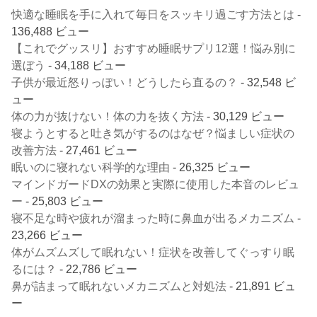
快適な睡眠を手に入れて毎日をスッキリ過ごす方法とは
-
136,488 ビュー
【これでグッスリ】おすすめ睡眠サプリ12選！悩み別に
選ぼう
- 34,188 ビュー
子供が最近怒りっぽい！どうしたら直るの？
- 32,548 ビ
ュー
体の力が抜けない！体の力を抜く方法
- 30,129 ビュー
寝ようとすると吐き気がするのはなぜ？悩ましい症状の
改善方法
- 27,461 ビュー
眠いのに寝れない科学的な理由
- 26,325 ビュー
マインドガードDXの効果と実際に使用した本音のレビュ
ー
- 25,803 ビュー
寝不足な時や疲れが溜まった時に鼻血が出るメカニズム
-
23,266 ビュー
体がムズムズして眠れない！症状を改善してぐっすり眠
るには？
- 22,786 ビュー
鼻が詰まって眠れないメカニズムと対処法
- 21,891 ビュ
ー