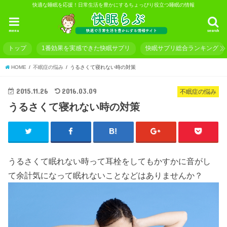
快適な睡眠を応援！日常生活を豊かにするちょっぴり役立つ睡眠の情報
menu
search
トップ
1番効果を実感できた快眠サプリ
快眠サプリ総合ランキング
HOME
不眠症の悩み
うるさくて寝れない時の対策
2015.11.26
2016.03.09
不眠症の悩み
うるさくて寝れない時の対策
うるさくて眠れない時って耳栓をしてもかすかに音がし
て余計気になって眠れないことなどはありませんか？