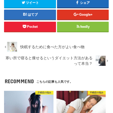
ツイート
シェア
はてブ
Google+
Pocket
feedly
快眠するために食べた方がよい食べ物
寒い所で寝ると痩せるというダイエット方法がある
って本当？
RECOMMEND
こちらの記事も人気です。
不眠症の悩み
不眠症の悩み