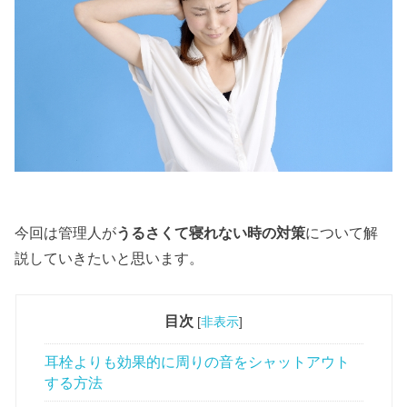
今回は管理人が
うるさくて寝れない
時の対策
について解
説していきたいと思います。
目次
[
非表示
]
耳栓よりも効果的に周りの音をシャットアウト
する方法