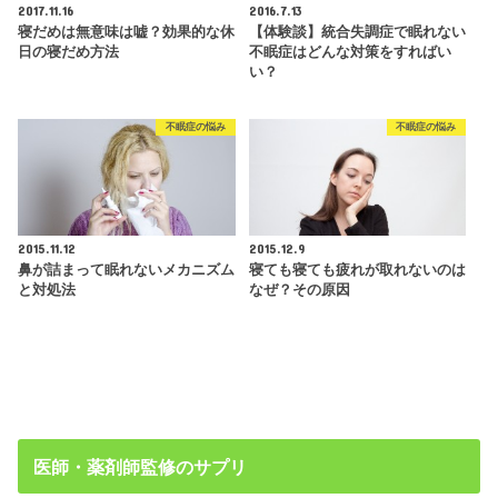
2017.11.16
2016.7.13
寝だめは無意味は嘘？効果的な休
【体験談】統合失調症で眠れない
日の寝だめ方法
不眠症はどんな対策をすればい
い？
不眠症の悩み
不眠症の悩み
2015.11.12
2015.12.9
鼻が詰まって眠れないメカニズム
寝ても寝ても疲れが取れないのは
と対処法
なぜ？その原因
医師・薬剤師監修のサプリ