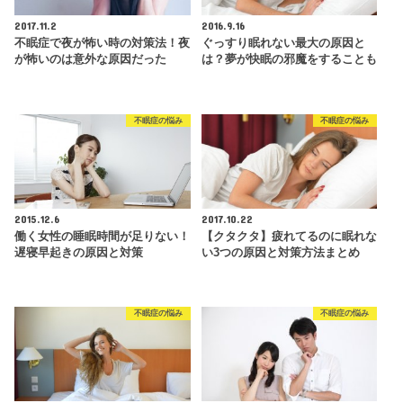
2017.11.2
2016.9.16
不眠症で夜が怖い時の対策法！夜
ぐっすり眠れない最大の原因と
が怖いのは意外な原因だった
は？夢が快眠の邪魔をすることも
不眠症の悩み
不眠症の悩み
2015.12.6
2017.10.22
働く女性の睡眠時間が足りない！
【クタクタ】疲れてるのに眠れな
遅寝早起きの原因と対策
い3つの原因と対策方法まとめ
不眠症の悩み
不眠症の悩み