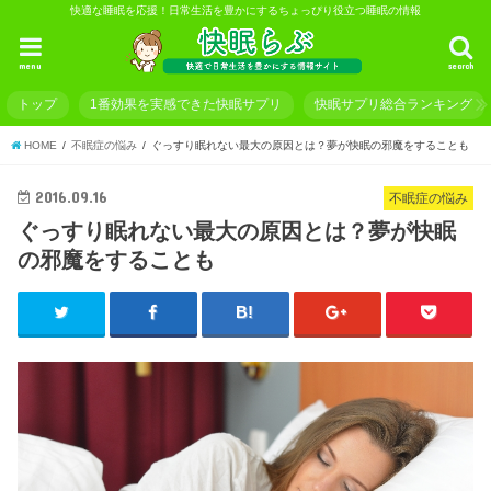
快適な睡眠を応援！日常生活を豊かにするちょっぴり役立つ睡眠の情報
menu
search
トップ
1番効果を実感できた快眠サプリ
快眠サプリ総合ランキング
HOME
不眠症の悩み
ぐっすり眠れない最大の原因とは？夢が快眠の邪魔をすることも
2016.09.16
不眠症の悩み
ぐっすり眠れない最大の原因とは？夢が快眠
の邪魔をすることも