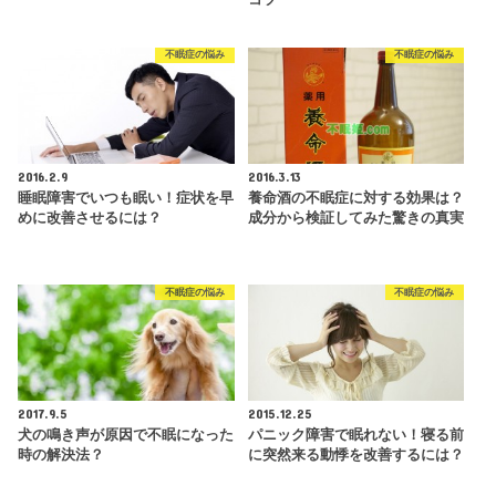
コツ
不眠症の悩み
不眠症の悩み
2016.2.9
2016.3.13
睡眠障害でいつも眠い！症状を早
養命酒の不眠症に対する効果は？
めに改善させるには？
成分から検証してみた驚きの真実
不眠症の悩み
不眠症の悩み
2017.9.5
2015.12.25
犬の鳴き声が原因で不眠になった
パニック障害で眠れない！寝る前
時の解決法？
に突然来る動悸を改善するには？