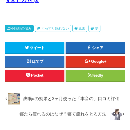
すぎてヤバイ
不眠症の悩み
ぐっすり眠れない
原因
夢
ツイート
シェア
はてブ
Google+
Pocket
feedly
爽眠αの効果と3ヶ月使った「本音の」口コミ評価
寝たら疲れるのはなぜ？寝て疲れをとる方法