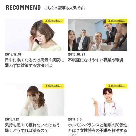
RECOMMEND
こちらの記事も人気です。
不眠症の悩み
不眠症の悩み
2016.12.18
2015.10.21
日中に眠くなるのは病気？病院に
不眠症になりやすい職業や環境
通わずに対策する方法とは
不眠症の悩み
不眠症の悩み
2016.1.21
2017.6.5
気持ち悪くて寝れないのはもう
ホルモンバランスと睡眠の関係性
嫌！どうすれば治るの？
とは？女性特有の不眠を解消する