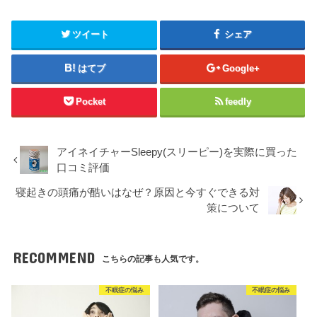
ツイート
シェア
はてブ
Google+
Pocket
feedly
アイネイチャーSleepy(スリーピー)を実際に買った
口コミ評価
寝起きの頭痛が酷いはなぜ？原因と今すぐできる対
策について
RECOMMEND
こちらの記事も人気です。
不眠症の悩み
不眠症の悩み