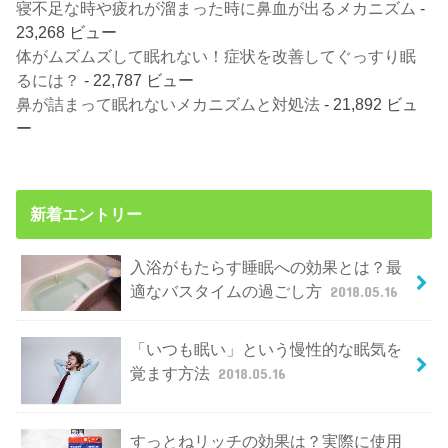
寝不足な時や疲れが溜まった時に鼻血が出るメカニズム
-
23,268 ビュー
体がムズムズして眠れない！症状を改善してぐっすり眠
るには？
- 22,787 ビュー
鼻が詰まって眠れないメカニズムと対処法
- 21,892 ビュ
ー
新着エントリー
入浴がもたらす睡眠への効果とは？最
適なバスタイムの過ごし方
2018.05.16
「いつも眠い」という慢性的な眠気を
覚ます方法
2018.05.16
すっとねリッチの効果は？実際に使用