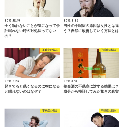
2015.12.19
2016.2.26
全く眠れないことが気になって余
男性の不眠症の原因は女性とは違
計眠れない時の対処法ってない
う？自然に改善していく方法とは
の？
不眠症の悩み
不眠症の悩み
2016.6.23
2016.3.13
起きてると眠くなるのに横になる
養命酒の不眠症に対する効果は？
と眠れないのはなぜ？
成分から検証してみた驚きの真実
不眠症の悩み
不眠症の悩み