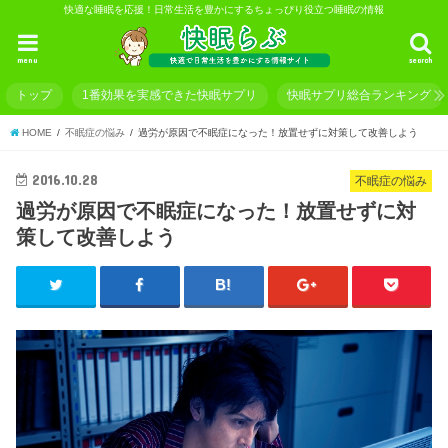
快適な睡眠を応援！日常生活を豊かにするちょっぴり役立つ睡眠の情報
menu
search
トップ
1番効果を実感できた快眠サプリ
快眠サプリ総合ランキング
HOME
不眠症の悩み
過労が原因で不眠症になった！放置せずに対策して改善しよう
2016.10.28
不眠症の悩み
過労が原因で不眠症になった！放置せずに対
策して改善しよう