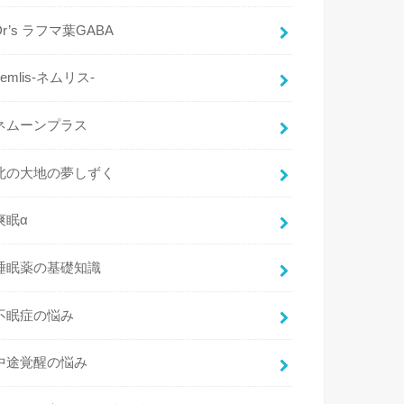
Dr’s ラフマ葉GABA
nemlis-ネムリス-
ネムーンプラス
北の大地の夢しずく
爽眠α
睡眠薬の基礎知識
不眠症の悩み
中途覚醒の悩み