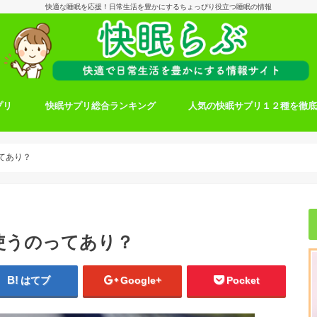
快適な睡眠を応援！日常生活を豊かにするちょっぴり役立つ睡眠の情報
プリ
快眠サプリ総合ランキング
人気の快眠サプリ１２種を徹
てあり？
使うのってあり？
はてブ
Google+
Pocket