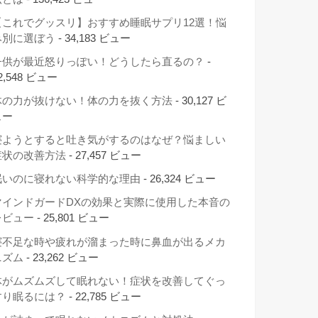
【これでグッスリ】おすすめ睡眠サプリ12選！悩
み別に選ぼう
- 34,183 ビュー
子供が最近怒りっぽい！どうしたら直るの？
-
2,548 ビュー
体の力が抜けない！体の力を抜く方法
- 30,127 ビ
ュー
寝ようとすると吐き気がするのはなぜ？悩ましい
症状の改善方法
- 27,457 ビュー
眠いのに寝れない科学的な理由
- 26,324 ビュー
マインドガードDXの効果と実際に使用した本音の
レビュー
- 25,801 ビュー
寝不足な時や疲れが溜まった時に鼻血が出るメカ
ニズム
- 23,262 ビュー
体がムズムズして眠れない！症状を改善してぐっ
すり眠るには？
- 22,785 ビュー