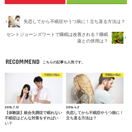
失恋してから不眠症やうつ病に！立ち直る方法は？
セントジョーンズワートで睡眠は改善される？睡眠
薬との併用は？
RECOMMEND
こちらの記事も人気です。
不眠症の悩み
不眠症の悩み
2016.7.13
2016.4.2
【体験談】統合失調症で眠れない
失恋してから不眠症やうつ病に！
不眠症はどんな対策をすればい
立ち直る方法は？
い？