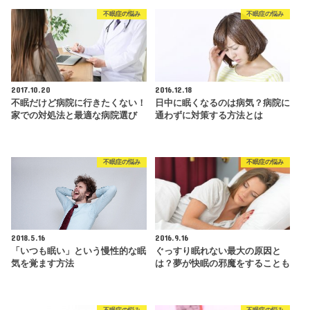
不眠症の悩み
不眠症の悩み
2017.10.20
2016.12.18
不眠だけど病院に行きたくない！
日中に眠くなるのは病気？病院に
家での対処法と最適な病院選び
通わずに対策する方法とは
不眠症の悩み
不眠症の悩み
2018.5.16
2016.9.16
「いつも眠い」という慢性的な眠
ぐっすり眠れない最大の原因と
気を覚ます方法
は？夢が快眠の邪魔をすることも