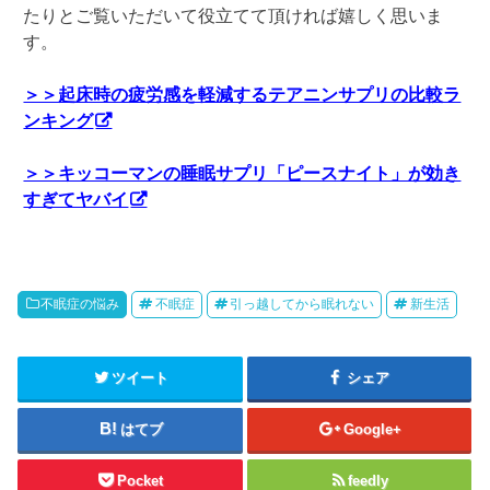
たりとご覧いただいて役立てて頂ければ嬉しく思いま
す。
＞＞起床時の疲労感を軽減するテアニンサプリの比較ラ
ンキング
＞＞キッコーマンの睡眠サプリ「ピースナイト」が効き
すぎてヤバイ
不眠症の悩み
不眠症
引っ越してから眠れない
新生活
ツイート
シェア
はてブ
Google+
Pocket
feedly