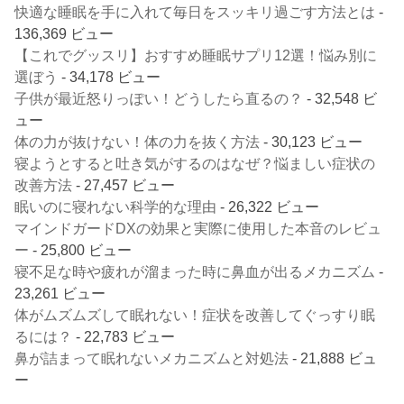
快適な睡眠を手に入れて毎日をスッキリ過ごす方法とは
-
136,369 ビュー
【これでグッスリ】おすすめ睡眠サプリ12選！悩み別に
選ぼう
- 34,178 ビュー
子供が最近怒りっぽい！どうしたら直るの？
- 32,548 ビ
ュー
体の力が抜けない！体の力を抜く方法
- 30,123 ビュー
寝ようとすると吐き気がするのはなぜ？悩ましい症状の
改善方法
- 27,457 ビュー
眠いのに寝れない科学的な理由
- 26,322 ビュー
マインドガードDXの効果と実際に使用した本音のレビュ
ー
- 25,800 ビュー
寝不足な時や疲れが溜まった時に鼻血が出るメカニズム
-
23,261 ビュー
体がムズムズして眠れない！症状を改善してぐっすり眠
るには？
- 22,783 ビュー
鼻が詰まって眠れないメカニズムと対処法
- 21,888 ビュ
ー