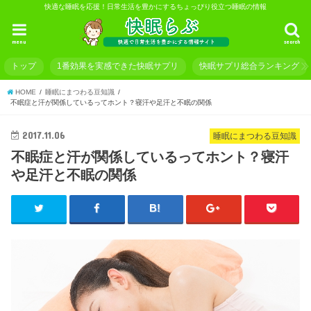
快適な睡眠を応援！日常生活を豊かにするちょっぴり役立つ睡眠の情報
menu
search
トップ
1番効果を実感できた快眠サプリ
快眠サプリ総合ランキング
HOME
睡眠にまつわる豆知識
不眠症と汗が関係しているってホント？寝汗や足汗と不眠の関係
2017.11.06
睡眠にまつわる豆知識
不眠症と汗が関係しているってホント？寝汗
や足汗と不眠の関係