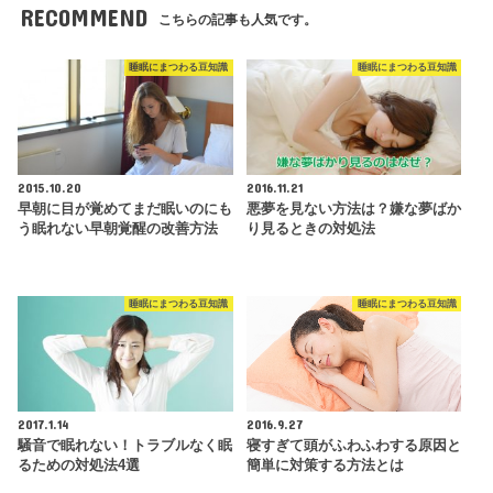
RECOMMEND
こちらの記事も人気です。
睡眠にまつわる豆知識
睡眠にまつわる豆知識
2015.10.20
2016.11.21
早朝に目が覚めてまだ眠いのにも
悪夢を見ない方法は？嫌な夢ばか
う眠れない早朝覚醒の改善方法
り見るときの対処法
睡眠にまつわる豆知識
睡眠にまつわる豆知識
2017.1.14
2016.9.27
騒音で眠れない！トラブルなく眠
寝すぎて頭がふわふわする原因と
るための対処法4選
簡単に対策する方法とは