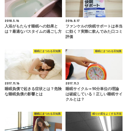
2018.5.16
2016.8.17
入浴がもたらす睡眠への効果と
ファンケルの快眠サポートは本当
は？最適なバスタイムの過ごし方
に効く？実際に飲んでみた口コミ
評価
睡眠にまつわる豆知識
睡眠にまつわる豆知識
2017.11.16
2017.11.3
睡眠負債で起きる症状とは？危険
睡眠サイクル＝90分単位の理論
な睡眠負債の影響とは
は破綻している！正しい睡眠サイ
クルとは？
睡眠にまつわる豆知識
眠りの質をよくする方法