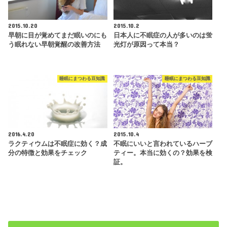
2015.10.20
2015.10.2
早朝に目が覚めてまだ眠いのにも
日本人に不眠症の人が多いのは蛍
う眠れない早朝覚醒の改善方法
光灯が原因って本当？
睡眠にまつわる豆知識
睡眠にまつわる豆知識
2016.4.20
2015.10.4
ラクティウムは不眠症に効く？成
不眠にいいと言われているハーブ
分の特徴と効果をチェック
ティー。本当に効くの？効果を検
証。