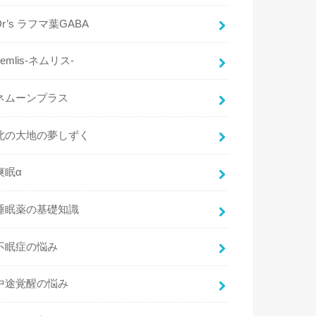
Dr’s ラフマ葉GABA
nemlis-ネムリス-
ネムーンプラス
北の大地の夢しずく
爽眠α
睡眠薬の基礎知識
不眠症の悩み
中途覚醒の悩み