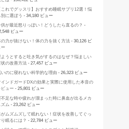
【これでグッスリ】おすすめ睡眠サプリ12選！悩
み別に選ぼう
- 34,180 ビュー
子供が最近怒りっぽい！どうしたら直るの？
-
2,548 ビュー
体の力が抜けない！体の力を抜く方法
- 30,126 ビ
ュー
寝ようとすると吐き気がするのはなぜ？悩ましい
症状の改善方法
- 27,457 ビュー
眠いのに寝れない科学的な理由
- 26,323 ビュー
マインドガードDXの効果と実際に使用した本音の
レビュー
- 25,801 ビュー
寝不足な時や疲れが溜まった時に鼻血が出るメカ
ニズム
- 23,262 ビュー
体がムズムズして眠れない！症状を改善してぐっ
すり眠るには？
- 22,784 ビュー