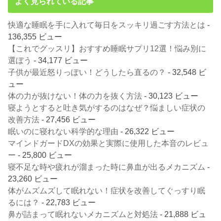
よく見られている記事
快適な睡眠を手に入れて毎日をスッキリ過ごす方法とは
-
136,355 ビュー
【これでグッスリ】おすすめ睡眠サプリ12選！悩み別に
選ぼう
- 34,177 ビュー
子供が最近怒りっぽい！どうしたら直るの？
- 32,548 ビ
ュー
体の力が抜けない！体の力を抜く方法
- 30,123 ビュー
寝ようとすると吐き気がするのはなぜ？悩ましい症状の
改善方法
- 27,456 ビュー
眠いのに寝れない科学的な理由
- 26,322 ビュー
マインドガードDXの効果と実際に使用した本音のレビュ
ー
- 25,800 ビュー
寝不足な時や疲れが溜まった時に鼻血が出るメカニズム
-
23,260 ビュー
体がムズムズして眠れない！症状を改善してぐっすり眠
るには？
- 22,783 ビュー
鼻が詰まって眠れないメカニズムと対処法
- 21,888 ビュ