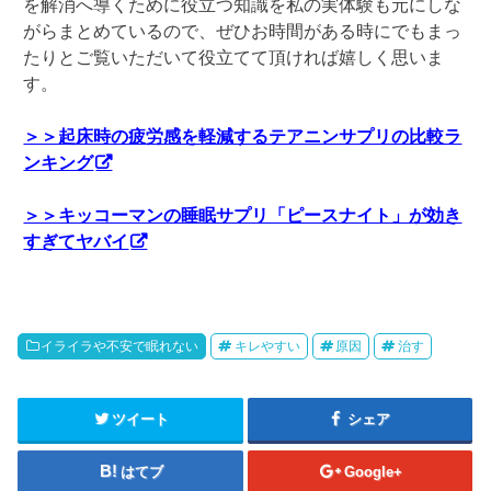
を解消へ導くために役立つ知識を私の実体験も元にしな
がらまとめているので、ぜひお時間がある時にでもまっ
たりとご覧いただいて役立てて頂ければ嬉しく思いま
す。
＞＞起床時の疲労感を軽減するテアニンサプリの比較ラ
ンキング
＞＞キッコーマンの睡眠サプリ「ピースナイト」が効き
すぎてヤバイ
イライラや不安で眠れない
キレやすい
原因
治す
ツイート
シェア
はてブ
Google+