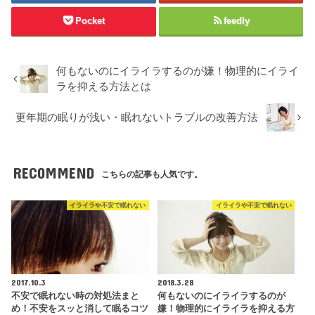
Pocket
feedly
何もないのにイライラするのが嫌！物理的にイライ
ラを抑える方法とは
更年期の眠りが浅い・眠れないトラブルの改善方法
RECOMMEND
こちらの記事も人気です。
イライラや不安で眠れない
イライラや不安で眠れない
2017.10.3
2018.3.28
不安で眠れない時の対処法まと
何もないのにイライラするのが
め！不安をスッと消して眠るコツ
嫌！物理的にイライラを抑える方