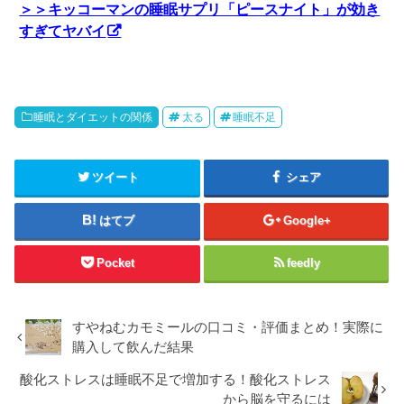
＞＞キッコーマンの睡眠サプリ「ピースナイト」が効き
すぎてヤバイ
睡眠とダイエットの関係
太る
睡眠不足
ツイート
シェア
はてブ
Google+
Pocket
feedly
すやねむカモミールの口コミ・評価まとめ！実際に
購入して飲んだ結果
酸化ストレスは睡眠不足で増加する！酸化ストレス
から脳を守るには