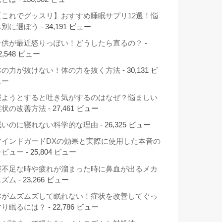
【これでグッスリ】おすすめ睡眠サプリ12選！悩
み別に選ぼう
- 34,191 ビュー
子供が最近怒りっぽい！どうしたら直るの？
-
2,548 ビュー
体の力が抜けない！体の力を抜く方法
- 30,131 ビ
ュー
寝ようとすると吐き気がするのはなぜ？悩ましい
症状の改善方法
- 27,461 ビュー
眠いのに寝れない科学的な理由
- 26,325 ビュー
マインドガードDXの効果と実際に使用した本音の
レビュー
- 25,804 ビュー
寝不足な時や疲れが溜まった時に鼻血が出るメカ
ニズム
- 23,266 ビュー
体がムズムズして眠れない！症状を改善してぐっ
すり眠るには？
- 22,786 ビュー