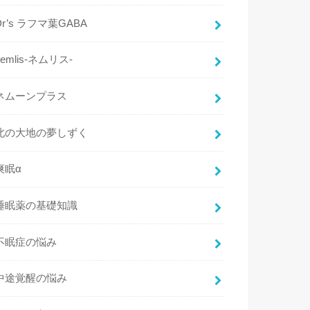
Dr’s ラフマ葉GABA
nemlis-ネムリス-
ネムーンプラス
北の大地の夢しずく
爽眠α
睡眠薬の基礎知識
不眠症の悩み
中途覚醒の悩み