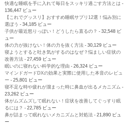
快適な睡眠を手に入れて毎日をスッキリ過ごす方法とは
-
136,447 ビュー
【これでグッスリ】おすすめ睡眠サプリ12選！悩み別に
選ぼう
- 34,185 ビュー
子供が最近怒りっぽい！どうしたら直るの？
- 32,548 ビ
ュー
体の力が抜けない！体の力を抜く方法
- 30,129 ビュー
寝ようとすると吐き気がするのはなぜ？悩ましい症状の
改善方法
- 27,459 ビュー
眠いのに寝れない科学的な理由
- 26,324 ビュー
マインドガードDXの効果と実際に使用した本音のレビュ
ー
- 25,801 ビュー
寝不足な時や疲れが溜まった時に鼻血が出るメカニズム
-
23,262 ビュー
体がムズムズして眠れない！症状を改善してぐっすり眠
るには？
- 22,785 ビュー
鼻が詰まって眠れないメカニズムと対処法
- 21,890 ビュ
ー