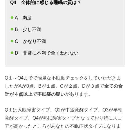
Q4 全体的に感じる睡眠の質は？
A 満足
B 少し不満
C かなり不満
D 非常に不満で全くねれない
Q１～Q4までで簡単な不眠度チェックをしていただきま
したがAが0点、Bが１点、Cが２点、Dが３点で
全ての合
計が４点以上で不眠症の疑い
があります。
Q１は入眠障害タイプ、Q2が中途覚醒タイプ、Q3が早朝
覚醒タイプ、Q4が熟眠障害タイプとなっており特にスコ
アが高かったところがあなたの不眠症状タイプになりま