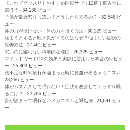
【これでグッスリ】おすすめ睡眠サプリ12選！悩み別に
選ぼう
- 34,188 ビュー
子供が最近怒りっぽい！どうしたら直るの？
- 32,548 ビ
ュー
体の力が抜けない！体の力を抜く方法
- 30,129 ビュー
寝ようとすると吐き気がするのはなぜ？悩ましい症状の
改善方法
- 27,461 ビュー
眠いのに寝れない科学的な理由
- 26,325 ビュー
マインドガードDXの効果と実際に使用した本音のレビュ
ー
- 25,803 ビュー
寝不足な時や疲れが溜まった時に鼻血が出るメカニズム
-
23,266 ビュー
体がムズムズして眠れない！症状を改善してぐっすり眠
るには？
- 22,786 ビュー
鼻が詰まって眠れないメカニズムと対処法
- 21,891 ビュ
ー