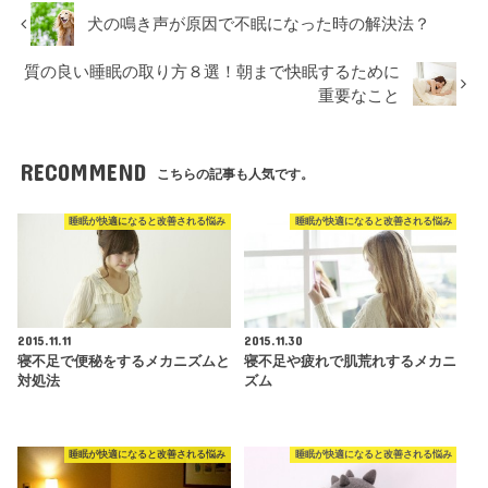
犬の鳴き声が原因で不眠になった時の解決法？
質の良い睡眠の取り方８選！朝まで快眠するために
重要なこと
RECOMMEND
こちらの記事も人気です。
睡眠が快適になると改善される悩み
睡眠が快適になると改善される悩み
2015.11.11
2015.11.30
寝不足で便秘をするメカニズムと
寝不足や疲れで肌荒れするメカニ
対処法
ズム
睡眠が快適になると改善される悩み
睡眠が快適になると改善される悩み