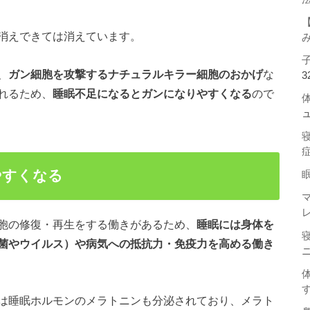
消えできては消えています。
、
ガン細胞を攻撃するナチュラルキラー細胞のおかげ
な
3
れるため、
睡眠不足
になると
ガン
になりやすくなる
ので
やすくなる
胞の修復・再生をする働きがあるため、
睡眠には身体を
菌やウイルス）や病気への抵抗力・免疫力を高める働き
は睡眠ホルモンのメラトニンも分泌されており、メラト