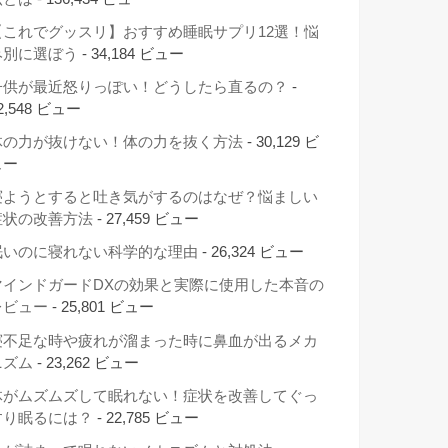
【これでグッスリ】おすすめ睡眠サプリ12選！悩
み別に選ぼう
- 34,184 ビュー
子供が最近怒りっぽい！どうしたら直るの？
-
2,548 ビュー
体の力が抜けない！体の力を抜く方法
- 30,129 ビ
ュー
寝ようとすると吐き気がするのはなぜ？悩ましい
症状の改善方法
- 27,459 ビュー
眠いのに寝れない科学的な理由
- 26,324 ビュー
マインドガードDXの効果と実際に使用した本音の
レビュー
- 25,801 ビュー
寝不足な時や疲れが溜まった時に鼻血が出るメカ
ニズム
- 23,262 ビュー
体がムズムズして眠れない！症状を改善してぐっ
すり眠るには？
- 22,785 ビュー