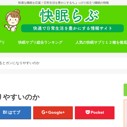
快適な睡眠を応援！日常生活を豊かにするちょっぴり役立つ睡眠の情報
プリ
快眠サプリ総合ランキング
人気の快眠サプリ１２種を徹
るとガンになりやすいのか
りやすいのか
はてブ
Google+
Pocket