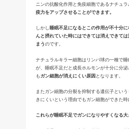
ニンの抗酸化作用と免疫細胞であるナチュラ
疫力をアップさせることができます。
しかし
睡眠不足になるとこの作用が不十分に
んと摂れていた時にはできては消えできては
まう
のです。
ナチュラルキラー細胞はリンパ球の一種で睡
が、睡眠不足だと成長ホルモンが十分に分泌
も
ガン細胞が消えにくい原因
となります。
またガン細胞の分裂を抑制する遺伝子という
きにくいという理由でもガン細胞ができた時
これらが
睡眠不足
で
ガン
になりやすくなる大