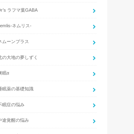
Dr’s ラフマ葉GABA
nemlis-ネムリス-
ネムーンプラス
北の大地の夢しずく
爽眠α
睡眠薬の基礎知識
不眠症の悩み
中途覚醒の悩み