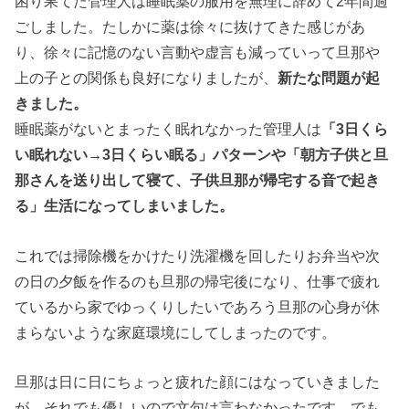
困り果てた管理人は睡眠薬の服用を無理に辞めて2年間過
ごしました。たしかに薬は徐々に抜けてきた感じがあ
り、徐々に記憶のない言動や虚言も減っていって旦那や
上の子との関係も良好になりましたが、
新たな問題が起
きました。
睡眠薬がないとまったく眠れなかった管理人は
「3日くら
い眠れない→3日くらい眠る」パターンや「朝方子供と旦
那さんを送り出して寝て、子供旦那が帰宅する音で起き
る」生活になってしまいました。
これでは掃除機をかけたり洗濯機を回したりお弁当や次
の日の夕飯を作るのも旦那の帰宅後になり、仕事で疲れ
ているから家でゆっくりしたいであろう旦那の心身が休
まらないような家庭環境にしてしまったのです。
旦那は日に日にちょっと疲れた顔にはなっていきました
が、それでも優しいので文句は言わなかったです。でも