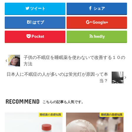
ツイート
シェア
はてブ
Google+
Pocket
feedly
子供の不眠症を睡眠薬を使わないで改善する１０の
方法
日本人に不眠症の人が多いのは蛍光灯が原因って本
当？
RECOMMEND
こちらの記事も人気です。
睡眠薬の基礎知識
睡眠薬の基礎知識