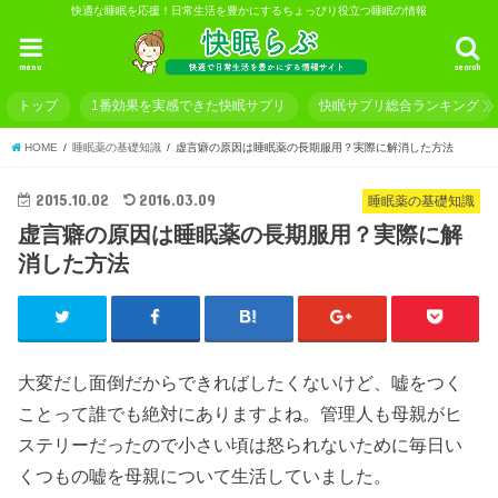
快適な睡眠を応援！日常生活を豊かにするちょっぴり役立つ睡眠の情報
menu
search
トップ
1番効果を実感できた快眠サプリ
快眠サプリ総合ランキング
HOME
睡眠薬の基礎知識
虚言癖の原因は睡眠薬の長期服用？実際に解消した方法
2015.10.02
2016.03.09
睡眠薬の基礎知識
虚言癖の原因は睡眠薬の長期服用？実際に解
消した方法
大変だし面倒だからできればしたくないけど、嘘をつく
ことって誰でも絶対にありますよね。管理人も母親がヒ
ステリーだったので小さい頃は怒られないために毎日い
くつもの嘘を母親について生活していました。