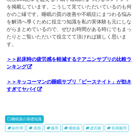
を掲載しています。こうして見ていただいているのも何
かのご縁です。睡眠の質の改善や不眠症にまつわる悩み
を解消へ導くために役立つ知識を私の実体験も元にしな
がらまとめているので、ぜひお時間がある時にでもまっ
たりとご覧いただいて役立てて頂ければ嬉しく思いま
す。
＞＞起床時の疲労感を軽減するテアニンサプリの比較ラ
ンキング
＞＞キッコーマンの睡眠サプリ「ピースナイト」が効き
すぎてヤバイ
睡眠薬の基礎知識
副作用
原因
服用
睡眠薬
虚言癖
長期服用