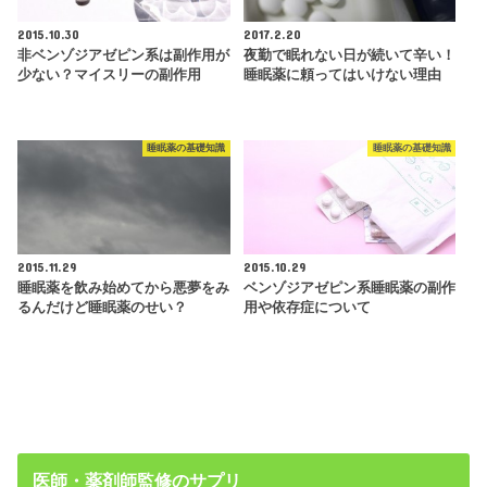
2015.10.30
2017.2.20
非ベンゾジアゼピン系は副作用が
夜勤で眠れない日が続いて辛い！
少ない？マイスリーの副作用
睡眠薬に頼ってはいけない理由
睡眠薬の基礎知識
睡眠薬の基礎知識
2015.11.29
2015.10.29
睡眠薬を飲み始めてから悪夢をみ
ベンゾジアゼピン系睡眠薬の副作
るんだけど睡眠薬のせい？
用や依存症について
医師・薬剤師監修のサプリ