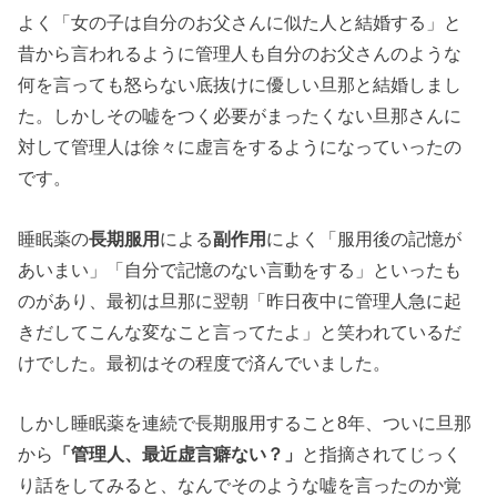
よく「女の子は自分のお父さんに似た人と結婚する」と
昔から言われるように管理人も自分のお父さんのような
何を言っても怒らない底抜けに優しい旦那と結婚しまし
た。しかしその嘘をつく必要がまったくない旦那さんに
対して管理人は徐々に虚言をするようになっていったの
です。
睡眠薬の
長期服用
による
副作用
によく「服用後の記憶が
あいまい」「自分で記憶のない言動をする」といったも
のがあり、最初は旦那に翌朝「昨日夜中に管理人急に起
きだしてこんな変なこと言ってたよ」と笑われているだ
けでした。最初はその程度で済んでいました。
しかし睡眠薬を連続で長期服用すること8年、ついに旦那
から
「管理人、最近虚言癖ない？」
と指摘されてじっく
り話をしてみると、なんでそのような嘘を言ったのか覚