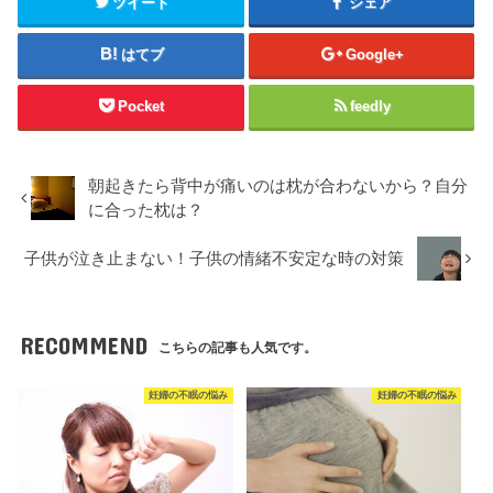
ツイート
シェア
はてブ
Google+
Pocket
feedly
朝起きたら背中が痛いのは枕が合わないから？自分
に合った枕は？
子供が泣き止まない！子供の情緒不安定な時の対策
RECOMMEND
こちらの記事も人気です。
妊婦の不眠の悩み
妊婦の不眠の悩み