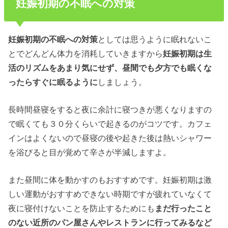
妊娠初期の不眠への対策
妊娠初期
の不眠への
対策
としては思うように眠れないこ
とでどんどん体力を消耗していきますから
妊娠初期は生
活のリズムをあまり気にせず、昼間でも夕方でも眠くな
ったらすぐに眠るように
しましょう。
長時間昼寝をすると夜に余計に寝つきが悪くなりますの
で眠くても３０分くらいで起きるのがコツです。カフェ
インはよくないので昼寝の後や起きた後は熱いシャワー
を浴びると目が覚めて辛さが半減しますよ。
また昼間に体を動かすのもおすすめです。妊娠初期は激
しい運動がおすすめできない時期ですが疲れていなくて
夜に寝付けないことを防止するためにも
まだ行ったこと
のない近所のパン屋さんやレストランに行ってみるなど