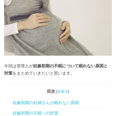
今回は管理人が
妊娠初期
の不眠について
眠れない原因
と
対策
をまとめていきたいと思います。
目次
[
非表示
]
妊娠初期の妊婦さんが眠れない原因
妊娠初期の不眠への対策