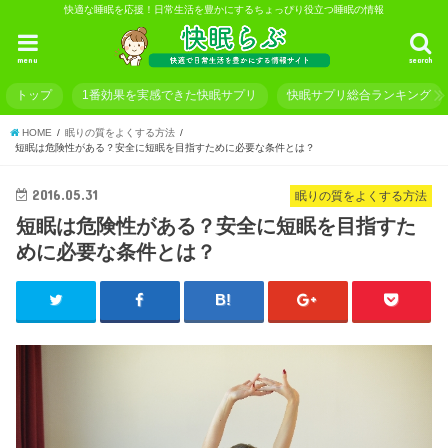
快適な睡眠を応援！日常生活を豊かにするちょっぴり役立つ睡眠の情報
menu
search
トップ
1番効果を実感できた快眠サプリ
快眠サプリ総合ランキング
HOME
眠りの質をよくする方法
短眠は危険性がある？安全に短眠を目指すために必要な条件とは？
2016.05.31
眠りの質をよくする方法
短眠は危険性がある？安全に短眠を目指すた
めに必要な条件とは？