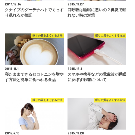
2017.12.14
2015.11.27
クナイプのグーテナハトでぐっす
口呼吸は睡眠に悪いの？鼻炎で眠
り眠れるか検証
れない時の対策
眠りの質をよくする方法
眠りの質をよくする方法
2015.11.1
2015.12.1
寝たままできるセロトニンを増や
スマホや携帯などの電磁波が睡眠
す方法と簡単に食べれる食品
に及ぼす影響について
眠りの質をよくする方法
眠りの質をよくする方法
2016.4.15
2015.11.28