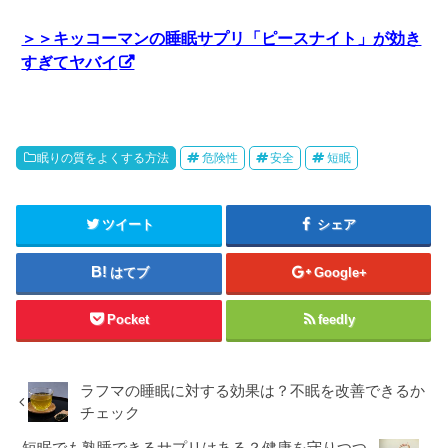
＞＞キッコーマンの睡眠サプリ「ピースナイト」が効き
すぎてヤバイ
眠りの質をよくする方法
危険性
安全
短眠
ツイート
シェア
はてブ
Google+
Pocket
feedly
ラフマの睡眠に対する効果は？不眠を改善できるか
チェック