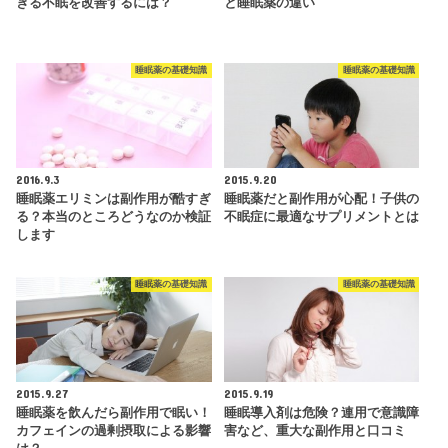
ぎる不眠を改善するには？
と睡眠薬の違い
睡眠薬の基礎知識
睡眠薬の基礎知識
2016.9.3
2015.9.20
睡眠薬エリミンは副作用が酷すぎ
睡眠薬だと副作用が心配！子供の
る？本当のところどうなのか検証
不眠症に最適なサプリメントとは
します
睡眠薬の基礎知識
睡眠薬の基礎知識
2015.9.27
2015.9.19
睡眠薬を飲んだら副作用で眠い！
睡眠導入剤は危険？連用で意識障
カフェインの過剰摂取による影響
害など、重大な副作用と口コミ